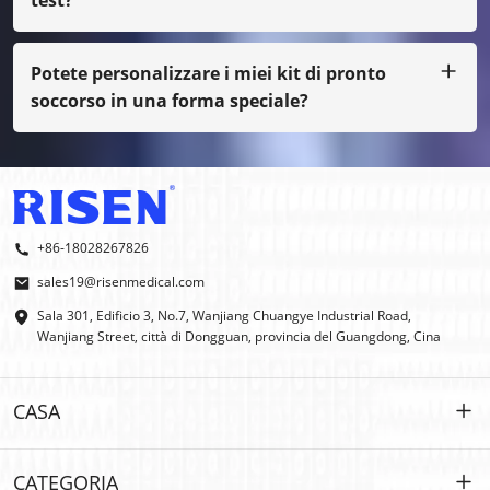
Certo, possiamo fornirti il ​​campione tramite porto
assegnato, anche se non è la nostra normale stampa, devi
pagare il costo del campione.
Potete personalizzare i miei kit di pronto
soccorso in una forma speciale?
Sì, facciamo OEM e ODM.
+86-18028267826
sales19@risenmedical.com
Sala 301, Edificio 3, No.7, Wanjiang Chuangye Industrial Road,
Wanjiang Street, città di Dongguan, provincia del Guangdong, Cina
CASA
CASA
CATEGORIA