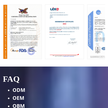
FAQ
ODM
OEM
OBM