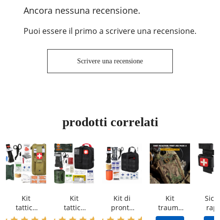
Ancora nessuna recensione.
Puoi essere il primo a scrivere una recensione.
Scrivere una recensione
prodotti correlati
Kit
Kit
Kit di
Kit
Sicu
tattico
tattico
pronto
trauma
rapi
premiu
IFAK in
soccors
militare
cust