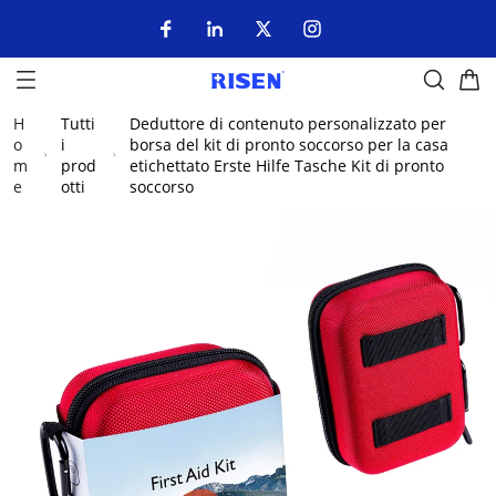
H
Tutti
Deduttore di contenuto personalizzato per
o
i
borsa del kit di pronto soccorso per la casa
m
prod
etichettato Erste Hilfe Tasche Kit di pronto
e
otti
soccorso