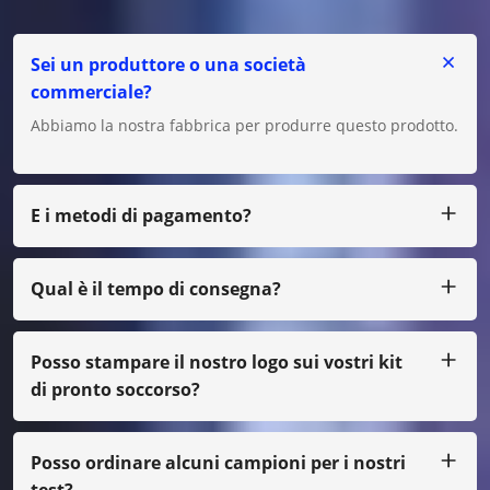
Sei un produttore o una società
commerciale?
Abbiamo la nostra fabbrica per produrre questo prodotto.
E i metodi di pagamento?
Accettiamo T/T, L/C per grandi importi e per piccoli
importi puoi pagarci tramite Paypal, Western Union,
Moneygram, Escrow ecc.
Qual è il tempo di consegna?
Di solito produciamo entro 25 giorni dalla ricezione del
pagamento.
Posso stampare il nostro logo sui vostri kit
di pronto soccorso?
Sì, certo, possiamo realizzare il tuo design, solo con una
piccola quantità, devi pagare il costo della pellicola
Posso ordinare alcuni campioni per i nostri
test?