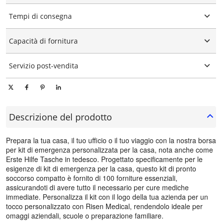
Logo personalizzato
Tempi di consegna
Confezione personalizzata
Personalizzazione grafica
15-25 giorni
Capacità di fornitura
10000 pezzi/pezzi al giorno
Servizio post-vendita
Supporto tecnico in linea
Descrizione del prodotto
Prepara la tua casa, il tuo ufficio o il tuo viaggio con la nostra borsa
per kit di emergenza personalizzata per la casa, nota anche come
Erste Hilfe Tasche in tedesco. Progettato specificamente per le
esigenze di kit di emergenza per la casa, questo kit di pronto
soccorso compatto è fornito di 100 forniture essenziali,
assicurandoti di avere tutto il necessario per cure mediche
immediate. Personalizza il kit con il logo della tua azienda per un
tocco personalizzato con Risen Medical, rendendolo ideale per
omaggi aziendali, scuole o preparazione familiare.