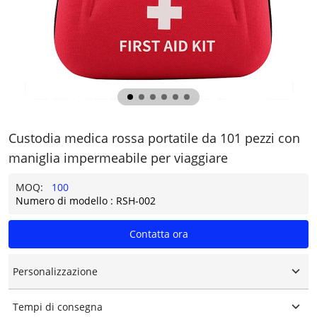
Custodia medica rossa portatile da 101 pezzi con
maniglia impermeabile per viaggiare
MOQ:
100
Numero di modello : RSH-002
Contatta ora
Personalizzazione
Logo personalizzato
Tempi di consegna
Confezione personalizzata