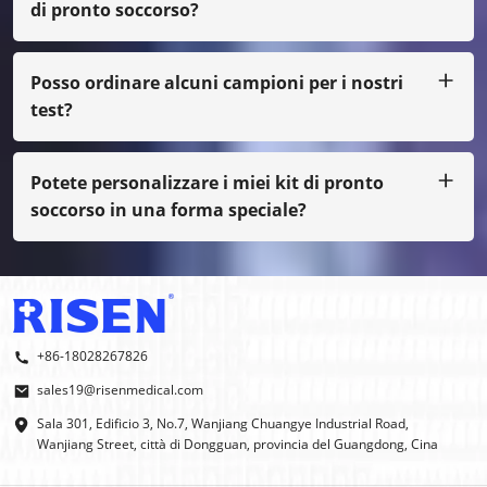
di pronto soccorso?
Sì, certo, possiamo realizzare il tuo design, solo con una
piccola quantità, devi pagare il costo della pellicola
Posso ordinare alcuni campioni per i nostri
test?
Certo, possiamo fornirti il ​​campione tramite porto
assegnato, anche se non è la nostra normale stampa, devi
pagare il costo del campione.
Potete personalizzare i miei kit di pronto
soccorso in una forma speciale?
Sì, facciamo OEM e ODM.
+86-18028267826
sales19@risenmedical.com
Sala 301, Edificio 3, No.7, Wanjiang Chuangye Industrial Road,
Wanjiang Street, città di Dongguan, provincia del Guangdong, Cina