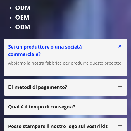
ODM
OEM
OBM
Sei un produttore o una società
commerciale?
Abbiamo la nostra fabbrica per produrre questo prodotto.
E i metodi di pagamento?
Accettiamo T/T, L/C per grandi importi e per piccoli
importi puoi pagarci tramite Paypal, Western Union,
Moneygram, Escrow ecc.
Qual è il tempo di consegna?
Di solito produciamo entro 25 giorni dalla ricezione del
pagamento.
Posso stampare il nostro logo sui vostri kit