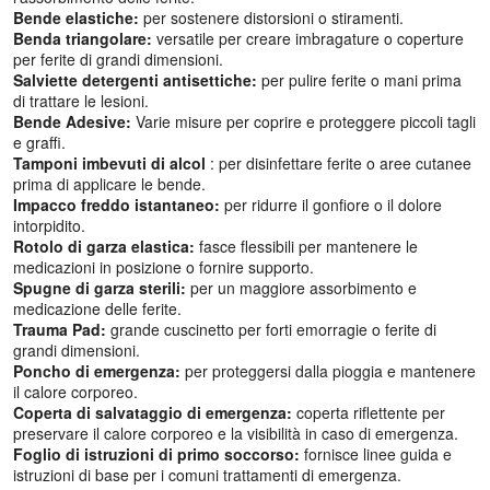
Bende elastiche:
per sostenere distorsioni o stiramenti.
Benda triangolare:
versatile per creare imbragature o coperture
per ferite di grandi dimensioni.
Salviette detergenti antisettiche:
per pulire ferite o mani prima
di trattare le lesioni.
Bende Adesive:
Varie misure per coprire e proteggere piccoli tagli
e graffi.
Tamponi imbevuti di alcol
: per disinfettare ferite o aree cutanee
prima di applicare le bende.
Impacco freddo istantaneo:
per ridurre il gonfiore o il dolore
intorpidito.
Rotolo di garza elastica:
fasce flessibili per mantenere le
medicazioni in posizione o fornire supporto.
Spugne di garza sterili:
per un maggiore assorbimento e
medicazione delle ferite.
Trauma Pad:
grande cuscinetto per forti emorragie o ferite di
grandi dimensioni.
Poncho di emergenza:
per proteggersi dalla pioggia e mantenere
il calore corporeo.
Coperta di salvataggio di emergenza:
coperta riflettente per
preservare il calore corporeo e la visibilità in caso di emergenza.
Foglio di istruzioni di primo soccorso:
fornisce linee guida e
istruzioni di base per i comuni trattamenti di emergenza.