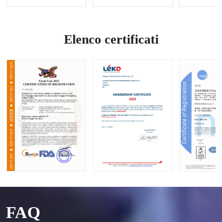
ione di
dell'emo
OEM e
richiest
rragia
ODM
e OEM e
disponi
ODM
bili
Elenco certificati
FAQ