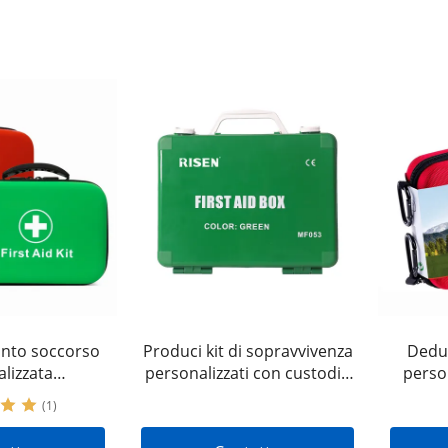
onto soccorso
Produci kit di sopravvivenza
Dedut
lizzata
personalizzati con custodia
perso
in EVA di alta
rigida da viaggio leggera di
del ki
(1)
posto di lavoro
alta qualità per la casa o il
per la 
ce | Servizi
campeggio in viaggio
Hilfe 