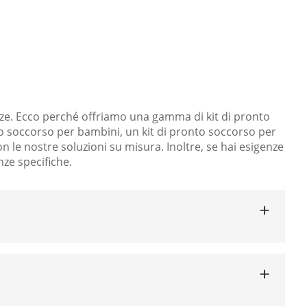
rso mini domestico
nze. Ecco perché offriamo una gamma di kit di pronto
to soccorso per bambini, un kit di pronto soccorso per
n le nostre soluzioni su misura. Inoltre, se hai esigenze
nze specifiche.
so per bambini
include prodotti essenziali pensati
i per i bambini come antisettici delicati, bende in
 cure. Questo kit include anche funzionalità extra
 o emergenze sanitarie. Il nostro kit di pronto