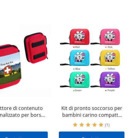
tore di contenuto
Kit di pronto soccorso per
nalizzato per borsa
bambini carino compatto
t di pronto soccorso
OEMODM all'ingrosso per
(1)
casa etichettato Erste
bambini in movimento per
Tasche Kit di pronto
genitori bambini a casa