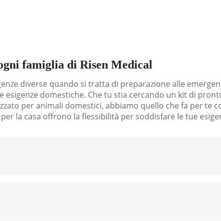
socco
 ogni famiglia di Risen Medical
genze diverse quando si tratta di preparazione alle emerge
se esigenze domestiche. Che tu stia cercando un kit di pron
lizzato per animali domestici, abbiamo quello che fa per te co
 per la casa offrono la flessibilità per soddisfare le tue esige
sono verificarsi rapidamente. Il nostro
kit di pronto soccor
, lesioni comuni che i più piccoli subiscono. Con articoli sicur
pronto ad agire rapidamente quando tuo figlio avrà bisogno di
nto soccorso con linee guida specifiche per bambini.
nziale essere preparati per potenziali incidenti come cadute