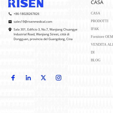
CASA
Bende elastiche
: per fasciare lesioni a polsi, cavigli
Schermo facciale per RCP
: per eseguire la RCP pro
CASA
+86-18028267826
Coperta di emergenza
: per trattenere il calore cor
Salviette detergenti senza alcol
: per pulire le mani
PRODOTTI
sales19@risenmedical.com
Manuale di primo soccorso
: guida che fornisce ist
IFAK
Sala 301, Edificio 3, No.7, Wanjiang Chuangye
Industrial Road, Wanjiang Street, città di
Fornitore OE
Oltre al
kit di pronto soccorso standard
, è anche co
Dongguan, provincia del Guangdong, Cina
farmaci per condizioni croniche, farmaci per le allerg
VENDITA AL
salute della tua famiglia. Controlla regolarmente il k
DI
serve.
BLOG