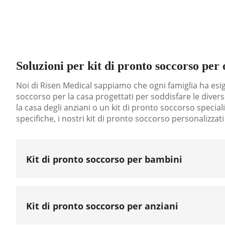
Soluzioni per kit di pronto soccorso per
Noi di Risen Medical sappiamo che ogni famiglia ha esi
soccorso per la casa progettati per soddisfare le diver
la casa degli anziani o un kit di pronto soccorso specia
specifiche, i nostri kit di pronto soccorso personalizzati
Kit di pronto soccorso per bambini
I bambini sono curiosi per natura e gli incidenti pos
per trattare piccoli tagli, graffi, ustioni e contusioni
colori divertenti e strumenti facili da usare, sarai 
Kit di pronto soccorso per anziani
come impacchi freddi istantanei e un manuale di pro
Gli anziani hanno esigenze sanitarie uniche ed è esse