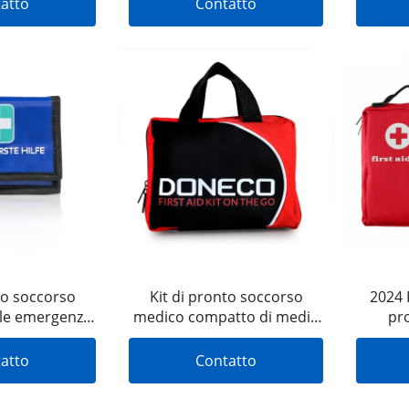
atto
Contatto
 MOQ basso
to soccorso
Kit di pronto soccorso
2024 
 le emergenze
medico compatto di medie
pr
all'aperto
dimensioni per la casa o il
sopra
campeggio
pers
atto
Contatto
bors
medici,