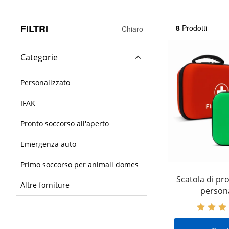
FILTRI
8
Prodotti
Chiaro
Categorie
Personalizzato
IFAK
Pronto soccorso all'aperto
Emergenza auto
Primo soccorso per animali domestici
Scatola di pr
Altre forniture
persona
impermeabile 
qualità per il 
di Home Offi