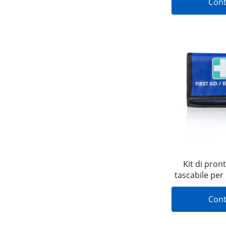
Cont
OEM e ODM,
Kit di pron
tascabile per
a casa o 
Cont