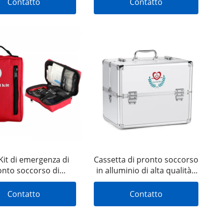
Contatto
Contatto
soccorso
all'aperto
Kit di emergenza di
Cassetta di pronto soccorso
onto soccorso di
in alluminio di alta qualità -
vvivenza da viaggio
Cassetta di pronto soccorso
onalizzato piccola
in alluminio di emergenza
Contatto
Contatto
a vuota per sport
leggera con custodia rigida
 ufficio, kit di pronto
per casa, ospedale e viaggio